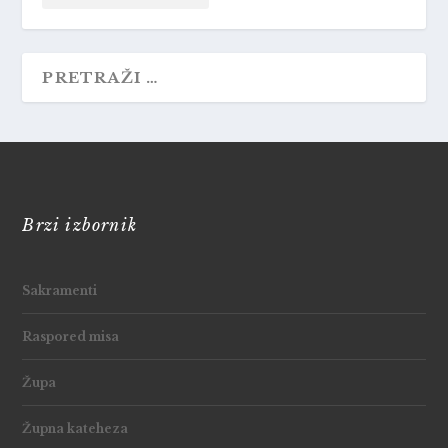
Brzi izbornik
Sakramenti
Raspored misa
Župa
Župna kateheza