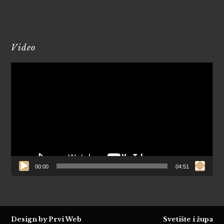
Video
Reproduktor
videozapisa
00:00
04:51
Design by Prvi Web
Svetište i župa