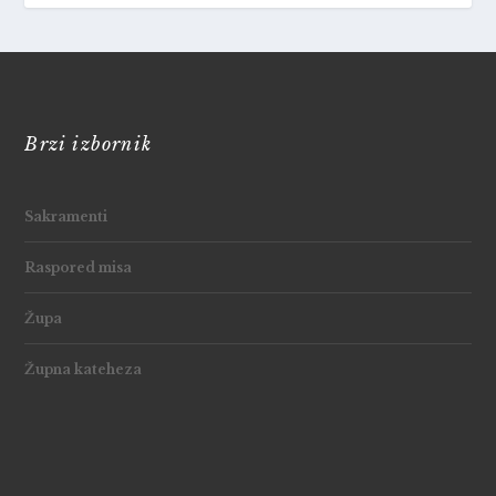
Brzi izbornik
Sakramenti
Raspored misa
Župa
Župna kateheza