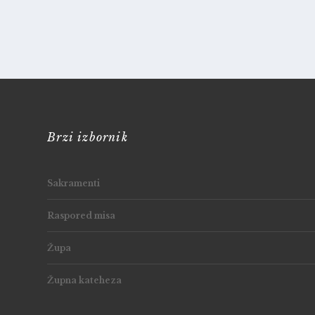
Brzi izbornik
Sakramenti
Raspored misa
Župa
Župna kateheza