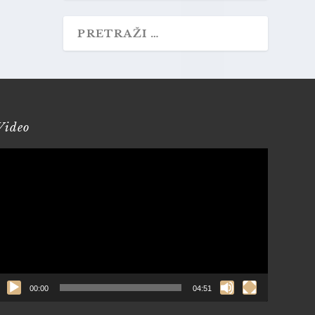
Video
Reproduktor
videozapisa
00:00
04:51