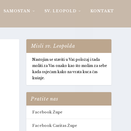
SAMOSTAN
SV. LEOPOLD
KONTAKT
Misli sv. Leopolda
Nastojim se staviti u Vaš položaj i tada
moliti za Vas onako kao što molim za sebe
kada osjećam kako na vrata kuca čas
kušnje.
Pratite nas
Facebook Župe
Facebook Caritas Župe